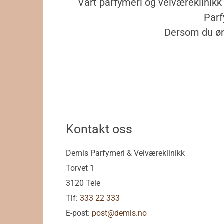
Vårt parfymeri og velværeklinikk 
Parf
Dersom du øns
Kontakt oss
Demis Parfymeri & Velværeklinikk
Torvet 1
3120 Teie
Tlf:
333 22 333
E-post:
post@demis.no